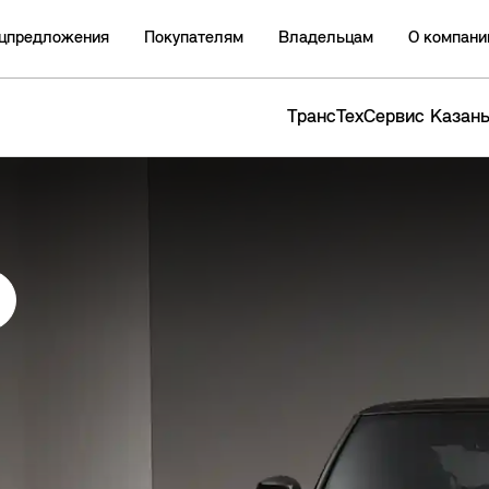
цпредложения
Покупателям
Владельцам
О компани
ТрансТехСервис Казан