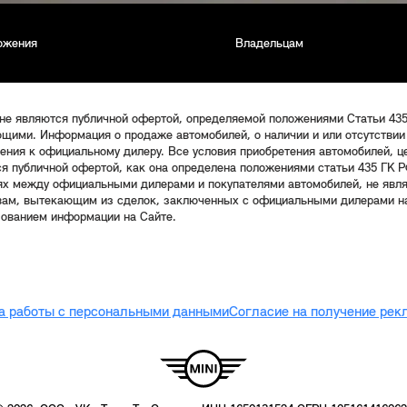
ожения
Владельцам
 не являются публичной офертой, определяемой положениями Статьи 43
щими. Информация о продаже автомобилей, о наличии и или отсутствии
щения к официальному дилеру. Все условия приобретения автомобилей, 
ся публичной офертой, как она определена положениями статьи 435 ГК Р
ях между официальными дилерами и покупателями автомобилей, не явл
твам, вытекающим из сделок, заключенных с официальными дилерами на
зованием информации на Сайте.
а работы с персональными данными
Согласие на получение ре